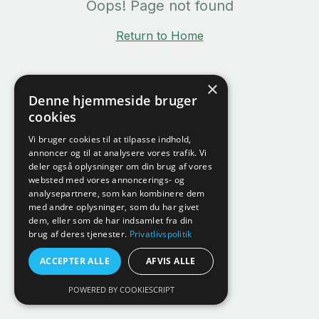
Oops! Page not found
Return to Home
×
Denne hjemmeside bruger
cookies
Vi bruger cookies til at tilpasse indhold,
annoncer og til at analysere vores trafik. Vi
deler også oplysninger om din brug af vores
websted med vores annoncerings- og
analysepartnere, som kan kombinere dem
med andre oplysninger, som du har givet
dem, eller som de har indsamlet fra din
brug af deres tjenester.
Privatlivspolitik
ACCEPTER ALLE
AFVIS ALLE
POWERED BY COOKIESCRIPT